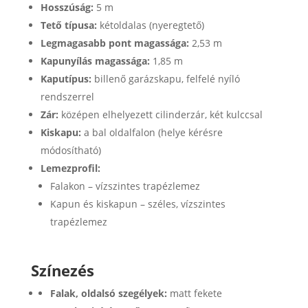
Hosszúság:
5 m
Tető típusa:
kétoldalas (nyeregtető)
Legmagasabb pont magassága:
2,53 m
Kapunyílás magassága:
1,85 m
Kaputípus:
billenő garázskapu, felfelé nyíló
rendszerrel
Zár:
középen elhelyezett cilinderzár, két kulccsal
Kiskapu:
a bal oldalfalon (helye kérésre
módosítható)
Lemezprofil:
Falakon – vízszintes trapézlemez
Kapun és kiskapun – széles, vízszintes
trapézlemez
Színezés
Falak, oldalsó szegélyek:
matt fekete