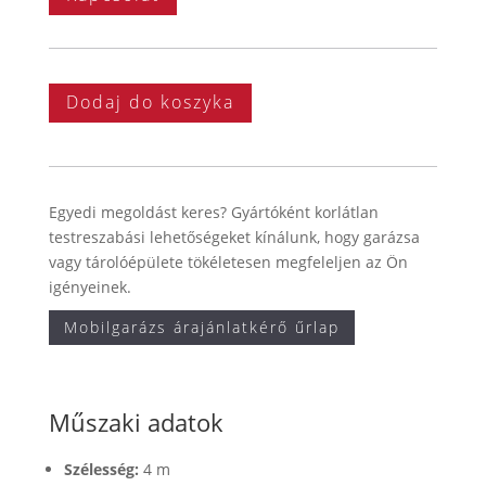
Dodaj do koszyka
Egyedi megoldást keres? Gyártóként korlátlan
testreszabási lehetőségeket kínálunk, hogy garázsa
vagy tárolóépülete tökéletesen megfeleljen az Ön
igényeinek.
Mobilgarázs árajánlatkérő űrlap
Műszaki adatok
Szélesség:
4 m