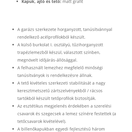
Kapuk, ajtó és tető:
matt grafit
A garázs szerkezete horganyzott, tanúsítvánnyal
rendelkező acélprofilokból készült.
A külső burkolat I. osztályú, tűzihorganyzott
trapézlemezből készül, választott színben,
megnövelt időjárás-állósággal.
A felhasznált lemezhez megfelelő minőségi
tanúsítványok is rendelkezésre állnak.
A tető kivételes szerkezeti stabilitását a nagy
keresztmetszetű zártszelvényekből / rácsos
tartókból készült tetőprofilok biztosítják.
Az esztétikus megjelenés érdekében a szerelési
csavarok és szegecsek a lemez színére festettek (a
tetőcsavarok kivételével).
A billenőkapukban egyedi fejlesztésű három