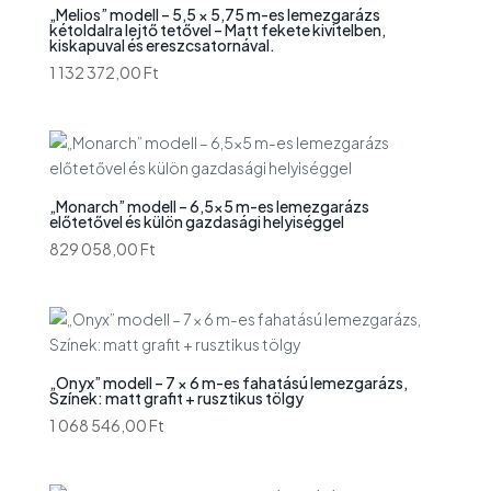
„Melios” modell – 5,5 × 5,75 m-es lemezgarázs
kétoldalra lejtő tetővel – Matt fekete kivitelben,
kiskapuval és ereszcsatornával.
1 132 372,00
Ft
„Monarch” modell – 6,5×5 m-es lemezgarázs
előtetővel és külön gazdasági helyiséggel
829 058,00
Ft
„Onyx” modell – 7 × 6 m-es fahatású lemezgarázs,
Színek: matt grafit + rusztikus tölgy
1 068 546,00
Ft