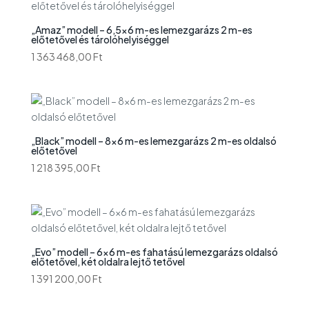
„Amaz” modell – 6,5×6 m-es lemezgarázs 2 m-es
előtetővel és tárolóhelyiséggel
1 363 468,00
Ft
„Black” modell – 8×6 m-es lemezgarázs 2 m-es oldalsó
előtetővel
1 218 395,00
Ft
„Evo” modell – 6×6 m-es fahatású lemezgarázs oldalsó
előtetővel, két oldalra lejtő tetővel
1 391 200,00
Ft