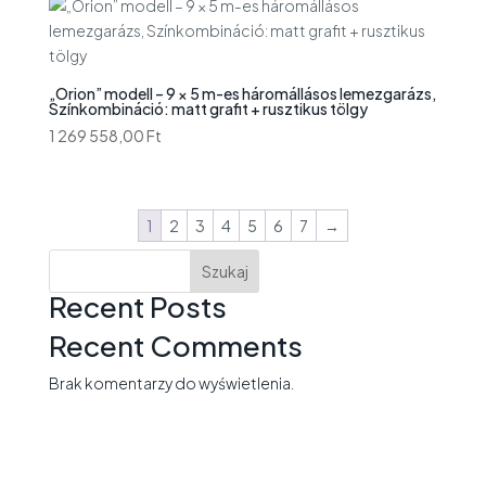
„Orion” modell – 9 × 5 m-es háromállásos lemezgarázs,
Színkombináció: matt grafit + rusztikus tölgy
1 269 558,00
Ft
1
2
3
4
5
6
7
→
Szukaj
Recent Posts
Recent Comments
Brak komentarzy do wyświetlenia.