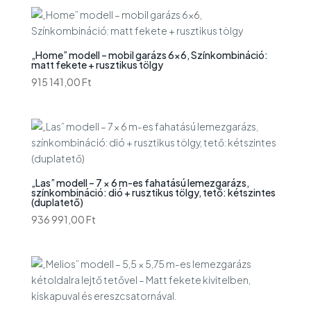
„Home” modell – mobil garázs 6×6, Színkombináció:
matt fekete + rusztikus tölgy
915 141,00
Ft
„Las” modell – 7 × 6 m-es fahatású lemezgarázs,
színkombináció: dió + rusztikus tölgy, tető: kétszintes
(duplatető)
936 991,00
Ft