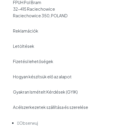
FPUH Pol Bram
32-415 Raciechowice
Raciechowice 350, POLAND
Reklamációk
Letöltések
Fizetési lehetőségek
Hogyan készítsük elő az alapot
Gyakran Ismételt Kérdések (GYIK)
Acélszerkezetek szállítása és szerelése
Obserwuj