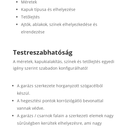
Méretek
Kapuk típusa és elhelyezése
Tetőlejtés
Ajtók, ablakok, színek elhelyezkedése és
elrendezése
Testreszabhatóság
A méretek, kapukialakítás, színek és tetőlejtés egyedi
igény szerint szabadon konfigurálható!
A garázs szerkezete horganyzott szögacélból
készül.
A hegesztési pontok korróziógátló bevonattal
vannak védve.
A garázs / csarnok falain a szerkezeti elemek nagy
sűrűségben kerültek elhelyezésre, ami nagy