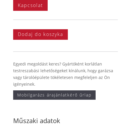
Kapcsolat
Dodaj do koszyka
Egyedi megoldást keres? Gyártóként korlátlan
testreszabási lehetőségeket kínálunk, hogy garázsa
vagy tárolóépülete tökéletesen megfeleljen az Ön
igényeinek.
Mobilgarázs árajánlatkérő űrlap
Műszaki adatok