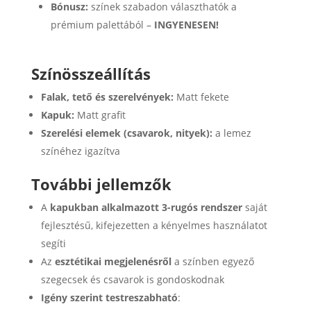
Bónusz:
színek szabadon választhatók a
prémium palettából –
INGYENESEN!
Színösszeállítás
Falak, tető és szerelvények:
Matt fekete
Kapuk:
Matt grafit
Szerelési elemek (csavarok, nityek):
a lemez
színéhez igazítva
További jellemzők
A
kapukban alkalmazott 3-rugós rendszer
saját
fejlesztésű, kifejezetten a kényelmes használatot
segíti
Az
esztétikai megjelenésről
a színben egyező
szegecsek és csavarok is gondoskodnak
Igény szerint testreszabható
: