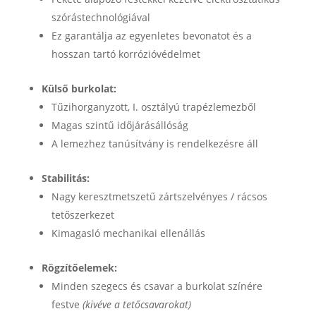
szórástechnológiával
Ez garantálja az egyenletes bevonatot és a
hosszan tartó korrózióvédelmet
Külső burkolat:
Tűzihorganyzott, I. osztályú trapézlemezből
Magas szintű időjárásállóság
A lemezhez tanúsítvány is rendelkezésre áll
Stabilitás:
Nagy keresztmetszetű zártszelvényes / rácsos
tetőszerkezet
Kimagasló mechanikai ellenállás
Rögzítőelemek:
Minden szegecs és csavar a burkolat színére
festve
(kivéve a tetőcsavarokat)