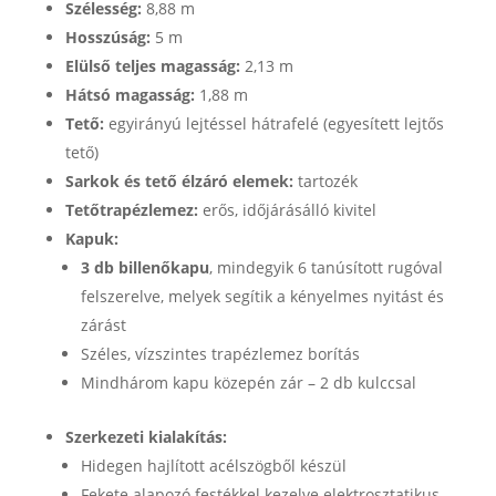
Szélesség:
8,88 m
Hosszúság:
5 m
Elülső teljes magasság:
2,13 m
Hátsó magasság:
1,88 m
Tető:
egyirányú lejtéssel hátrafelé (egyesített lejtős
tető)
Sarkok és tető élzáró elemek:
tartozék
Tetőtrapézlemez:
erős, időjárásálló kivitel
Kapuk:
3 db billenőkapu
, mindegyik 6 tanúsított rugóval
felszerelve, melyek segítik a kényelmes nyitást és
zárást
Széles, vízszintes trapézlemez borítás
Mindhárom kapu közepén zár – 2 db kulccsal
Szerkezeti kialakítás:
Hidegen hajlított acélszögből készül
Fekete alapozó festékkel kezelve elektrosztatikus