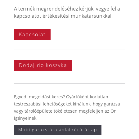
A termék megrendeléséhez kérjük, vegye fel a
kapcsolatot értékesítési munkatársunkkal!
Kapcsolat
Dodaj do koszyka
Egyedi megoldást keres? Gyártóként korlátlan
testreszabási lehetőségeket kínálunk, hogy garázsa
vagy tárolóépülete tökéletesen megfeleljen az Ön
igényeinek.
Mobilgarázs árajánlatkérő űrlap