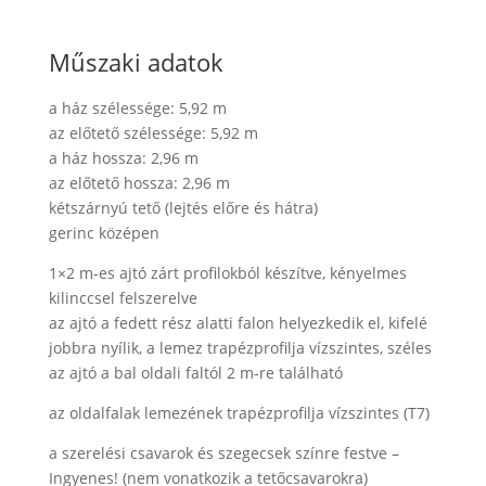
Műszaki adatok
a ház szélessége: 5,92 m
az előtető szélessége: 5,92 m
a ház hossza: 2,96 m
az előtető hossza: 2,96 m
kétszárnyú tető (lejtés előre és hátra)
gerinc középen
1×2 m-es ajtó zárt profilokból készítve, kényelmes
kilinccsel felszerelve
az ajtó a fedett rész alatti falon helyezkedik el, kifelé
jobbra nyílik, a lemez trapézprofilja vízszintes, széles
az ajtó a bal oldali faltól 2 m-re található
az oldalfalak lemezének trapézprofilja vízszintes (T7)
a szerelési csavarok és szegecsek színre festve –
Ingyenes! (nem vonatkozik a tetőcsavarokra)