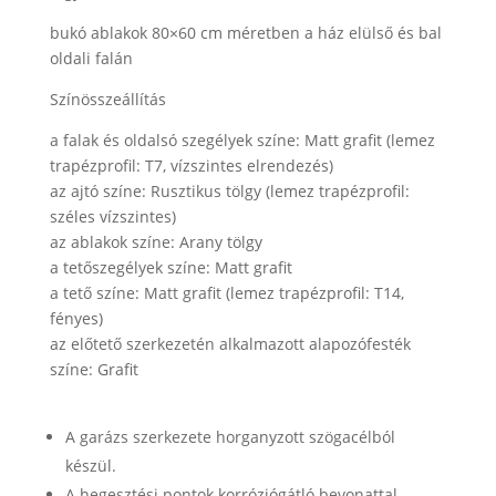
bukó ablakok 80×60 cm méretben a ház elülső és bal
oldali falán
Színösszeállítás
a falak és oldalsó szegélyek színe: Matt grafit (lemez
trapézprofil: T7, vízszintes elrendezés)
az ajtó színe: Rusztikus tölgy (lemez trapézprofil:
széles vízszintes)
az ablakok színe: Arany tölgy
a tetőszegélyek színe: Matt grafit
a tető színe: Matt grafit (lemez trapézprofil: T14,
fényes)
az előtető szerkezetén alkalmazott alapozófesték
színe: Grafit
A garázs szerkezete horganyzott szögacélból
készül.
A hegesztési pontok korróziógátló bevonattal