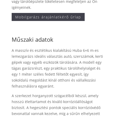
vagy tárolóépülete tökéletesen megfeleljen az Ön
igényeinek.
Mobilgarázs árajánlatkérő űrlap
Műszaki adatok
A masszív és esztétikus kialakítású Huba 6×6 m-es
lemezgarázs ideális választás autó, szerszámok, kerti
gépek vagy egyéb eszközök tárolására. A modell egy
tágas garázsrészt, egy praktikus tárolóhelyiséget és
egy 1 méter széles fedett féltetőt egyesít, így
sokoldalú megoldást kínál otthoni és vállalkozási
felhasználásra egyaránt.
A szerkezet horganyzott szögacélból készül, amely
hosszú élettartamot és kiváló korrózióállóságot
biztosít. A hegesztési pontok speciális korrózióvédő
bevonattal vannak kezelve, míg a sűrűn elhelyezett