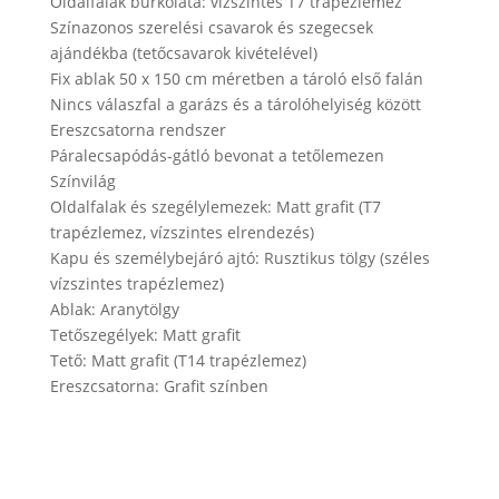
Oldalfalak burkolata: vízszintes T7 trapézlemez
Színazonos szerelési csavarok és szegecsek
ajándékba (tetőcsavarok kivételével)
Fix ablak 50 x 150 cm méretben a tároló első falán
Nincs válaszfal a garázs és a tárolóhelyiség között
Ereszcsatorna rendszer
Páralecsapódás-gátló bevonat a tetőlemezen
Színvilág
Oldalfalak és szegélylemezek: Matt grafit (T7
trapézlemez, vízszintes elrendezés)
Kapu és személybejáró ajtó: Rusztikus tölgy (széles
vízszintes trapézlemez)
Ablak: Aranytölgy
Tetőszegélyek: Matt grafit
Tető: Matt grafit (T14 trapézlemez)
Ereszcsatorna: Grafit színben