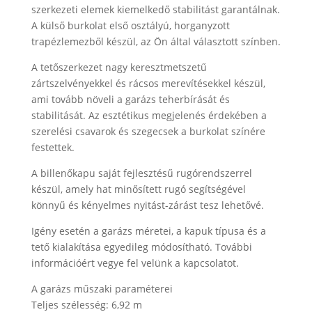
szerkezeti elemek kiemelkedő stabilitást garantálnak.
A külső burkolat első osztályú, horganyzott
trapézlemezből készül, az Ön által választott színben.
A tetőszerkezet nagy keresztmetszetű
zártszelvényekkel és rácsos merevítésekkel készül,
ami tovább növeli a garázs teherbírását és
stabilitását. Az esztétikus megjelenés érdekében a
szerelési csavarok és szegecsek a burkolat színére
festettek.
A billenőkapu saját fejlesztésű rugórendszerrel
készül, amely hat minősített rugó segítségével
könnyű és kényelmes nyitást-zárást tesz lehetővé.
Igény esetén a garázs méretei, a kapuk típusa és a
tető kialakítása egyedileg módosítható. További
információért vegye fel velünk a kapcsolatot.
A garázs műszaki paraméterei
Teljes szélesség: 6,92 m