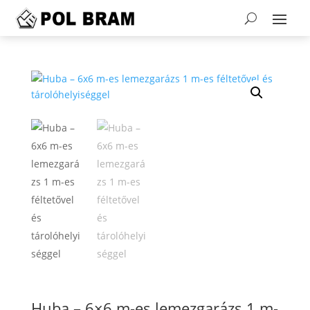
Huba – 6×6 m-es lemezgarázs 1 m-