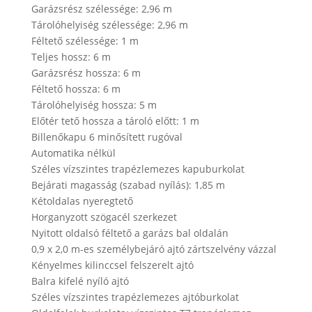
Garázsrész szélessége: 2,96 m
Tárolóhelyiség szélessége: 2,96 m
Féltető szélessége: 1 m
Teljes hossz: 6 m
Garázsrész hossza: 6 m
Féltető hossza: 6 m
Tárolóhelyiség hossza: 5 m
Előtér tető hossza a tároló előtt: 1 m
Billenőkapu 6 minősített rugóval
Automatika nélkül
Széles vízszintes trapézlemezes kapuburkolat
Bejárati magasság (szabad nyílás): 1,85 m
Kétoldalas nyeregtető
Horganyzott szögacél szerkezet
Nyitott oldalsó féltető a garázs bal oldalán
0,9 x 2,0 m-es személybejáró ajtó zártszelvény vázzal
Kényelmes kilinccsel felszerelt ajtó
Balra kifelé nyíló ajtó
Széles vízszintes trapézlemezes ajtóburkolat