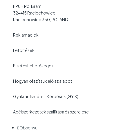
FPUH Pol Bram
32-415 Raciechowice
Raciechowice 350, POLAND
Reklamációk
Letöltések
Fizetési lehetőségek
Hogyan készítsük elő az alapot
Gyakran Ismételt Kérdések (GYIK)
Acélszerkezetek szállítása és szerelése
Obserwuj