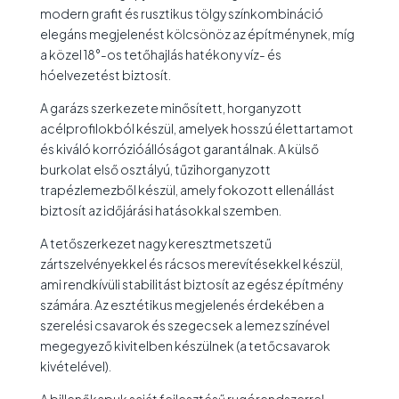
modern grafit és rusztikus tölgy színkombináció
elegáns megjelenést kölcsönöz az építménynek, míg
a közel 18°-os tetőhajlás hatékony víz- és
hóelvezetést biztosít.
A garázs szerkezete minősített, horganyzott
acélprofilokból készül, amelyek hosszú élettartamot
és kiváló korrózióállóságot garantálnak. A külső
burkolat első osztályú, tűzihorganyzott
trapézlemezből készül, amely fokozott ellenállást
biztosít az időjárási hatásokkal szemben.
A tetőszerkezet nagy keresztmetszetű
zártszelvényekkel és rácsos merevítésekkel készül,
ami rendkívüli stabilitást biztosít az egész építmény
számára. Az esztétikus megjelenés érdekében a
szerelési csavarok és szegecsek a lemez színével
megegyező kivitelben készülnek (a tetőcsavarok
kivételével).