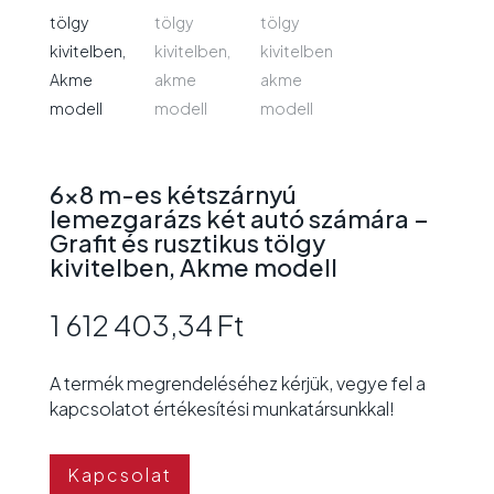
6×8 m-es kétszárnyú
lemezgarázs két autó számára –
Grafit és rusztikus tölgy
kivitelben, Akme modell
1 612 403,34
Ft
A termék megrendeléséhez kérjük, vegye fel a
kapcsolatot értékesítési munkatársunkkal!
Kapcsolat