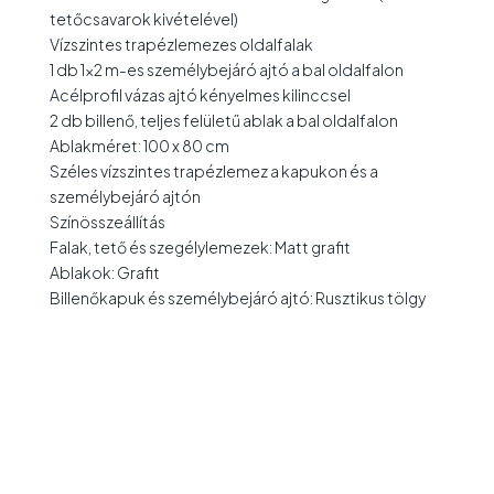
tetőcsavarok kivételével)
Vízszintes trapézlemezes oldalfalak
1 db 1×2 m-es személybejáró ajtó a bal oldalfalon
Acélprofil vázas ajtó kényelmes kilinccsel
2 db billenő, teljes felületű ablak a bal oldalfalon
Ablakméret: 100 x 80 cm
Széles vízszintes trapézlemez a kapukon és a
személybejáró ajtón
Színösszeállítás
Falak, tető és szegélylemezek: Matt grafit
Ablakok: Grafit
Billenőkapuk és személybejáró ajtó: Rusztikus tölgy