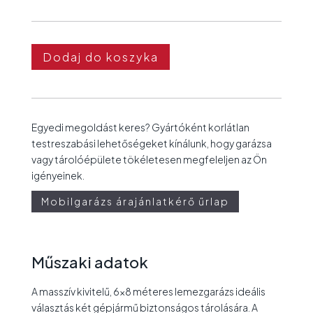
Dodaj do koszyka
Egyedi megoldást keres? Gyártóként korlátlan
testreszabási lehetőségeket kínálunk, hogy garázsa
vagy tárolóépülete tökéletesen megfeleljen az Ön
igényeinek.
Mobilgarázs árajánlatkérő űrlap
Műszaki adatok
A masszív kivitelű, 6×8 méteres lemezgarázs ideális
választás két gépjármű biztonságos tárolására. A