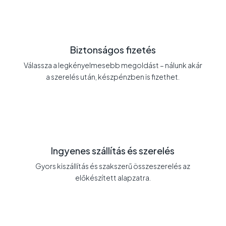
Biztonságos fizetés
Válassza a legkényelmesebb megoldást – nálunk akár
a szerelés után, készpénzben is fizethet.
Ingyenes szállítás és szerelés
Gyors kiszállítás és szakszerű összeszerelés az
előkészített alapzatra.