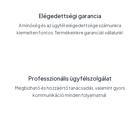
Elégedettségi garancia
A minőség és az ügyfél elégedettsége számunkra
kiemelten fontos. Termékeinkre garanciát vállalunk!
Professzionális ügyfélszolgálat
Megbízható és hozzáértő tanácsadás, valamint gyors
kommunikáció minden folyamatnál.