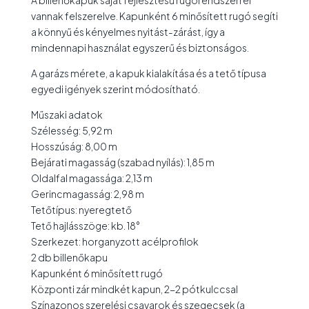
A billenőkapuk saját fejlesztésű rugórendszerrel
vannak felszerelve. Kapunként 6 minősített rugó segíti
a könnyű és kényelmes nyitást-zárást, így a
mindennapi használat egyszerű és biztonságos.
A garázs mérete, a kapuk kialakítása és a tető típusa
egyedi igények szerint módosítható.
Műszaki adatok
Szélesség: 5,92 m
Hosszúság: 8,00 m
Bejárati magasság (szabad nyílás): 1,85 m
Oldalfal magassága: 2,13 m
Gerincmagasság: 2,98 m
Tetőtípus: nyeregtető
Tető hajlásszöge: kb. 18°
Szerkezet: horganyzott acélprofilok
2 db billenőkapu
Kapunként 6 minősített rugó
Központi zár mindkét kapun, 2-2 pótkulccsal
Színazonos szerelési csavarok és szegecsek (a