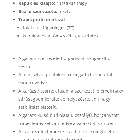
Kapuk és kisajtó:
rusztikus tölgy
Beálló szerkezete:
fekete
Trapézprofil mintázat:
falakon – függőleges (T7)
kapukon és ajtón – széles, vízszintes
A garázs szerkezete horganyzott szögacélból
készül.
A hegesztési pontok korróziógátló bevonattal
vannak védve.
A garázs / csarnok falain a szerkezeti elemek nagy
sűrűségben kerültek elhelyezésre, ami nagy
stabilitást biztosít.
A garázs külső burkolata I. osztályú, horganyzott
trapézlemezzel van fedve a választott színben.
A szerkezeti elemekre és a lemezre megfelelő
tanúsítványokkal rendelkezünk.