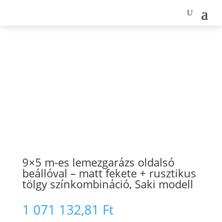
9×5 m-es lemezgarázs oldalsó
beállóval – matt fekete + rusztikus
tölgy színkombináció, Saki modell
1 071 132,81
Ft