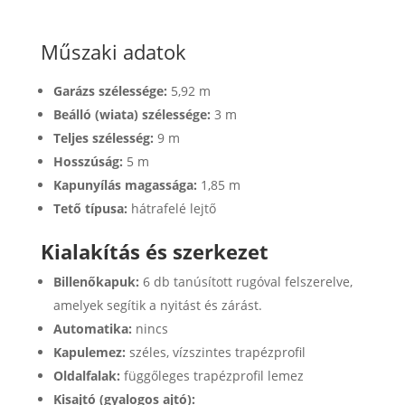
Műszaki adatok
Garázs szélessége:
5,92 m
Beálló (wiata) szélessége:
3 m
Teljes szélesség:
9 m
Hosszúság:
5 m
Kapunyílás magassága:
1,85 m
Tető típusa:
hátrafelé lejtő
Kialakítás és szerkezet
Billenőkapuk:
6 db tanúsított rugóval felszerelve,
amelyek segítik a nyitást és zárást.
Automatika:
nincs
Kapulemez:
széles, vízszintes trapézprofil
Oldalfalak:
függőleges trapézprofil lemez
Kisajtó (gyalogos ajtó):