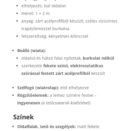
elhelyezés: bal oldalon
méret: 1 × 2 m
anyag: zárt acélprofilból készült, széles vízszintes
trapézlemezzel burkolva
felszereltség: kényelmes kilinccsel
Beálló (wiata):
oldalsó és hátsó falai nyitottak,
burkolat nélkül
szerkezete
fekete színű, elektrosztatikus
szórással festett zárt acélprofilból
készült
Szélfogó (wiatrołap):
elöl elhelyezve
Rögzítőelemek:
a lemez színére festve –
ingyenesen
(a tetőcsavarok kivételével)
Színek
Oldalfalak, tető és szegélyek:
matt fekete