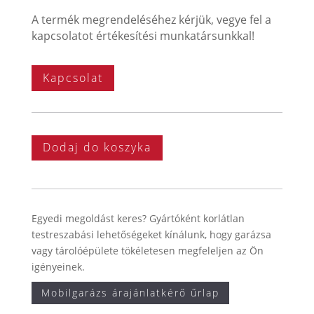
A termék megrendeléséhez kérjük, vegye fel a
kapcsolatot értékesítési munkatársunkkal!
Kapcsolat
Dodaj do koszyka
Egyedi megoldást keres? Gyártóként korlátlan
testreszabási lehetőségeket kínálunk, hogy garázsa
vagy tárolóépülete tökéletesen megfeleljen az Ön
igényeinek.
Mobilgarázs árajánlatkérő űrlap