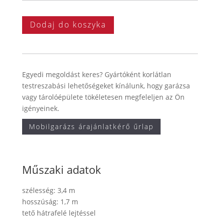
Dodaj do koszyka
Egyedi megoldást keres? Gyártóként korlátlan
testreszabási lehetőségeket kínálunk, hogy garázsa
vagy tárolóépülete tökéletesen megfeleljen az Ön
igényeinek.
Mobilgarázs árajánlatkérő űrlap
Műszaki adatok
szélesség: 3,4 m
hosszúság: 1,7 m
tető hátrafelé lejtéssel