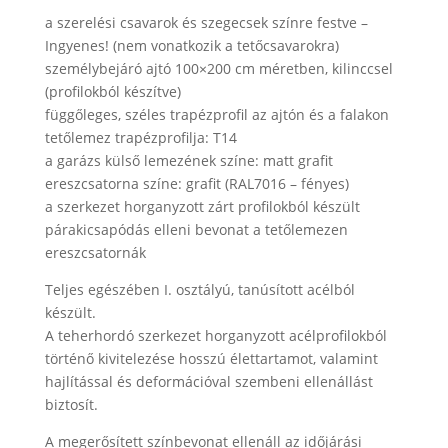
a szerelési csavarok és szegecsek színre festve –
Ingyenes! (nem vonatkozik a tetőcsavarokra)
személybejáró ajtó 100×200 cm méretben, kilinccsel
(profilokból készítve)
függőleges, széles trapézprofil az ajtón és a falakon
tetőlemez trapézprofilja: T14
a garázs külső lemezének színe: matt grafit
ereszcsatorna színe: grafit (RAL7016 – fényes)
a szerkezet horganyzott zárt profilokból készült
párakicsapódás elleni bevonat a tetőlemezen
ereszcsatornák
Teljes egészében I. osztályú, tanúsított acélból
készült.
A teherhordó szerkezet horganyzott acélprofilokból
történő kivitelezése hosszú élettartamot, valamint
hajlítással és deformációval szembeni ellenállást
biztosít.
A megerősített színbevonat ellenáll az időjárási